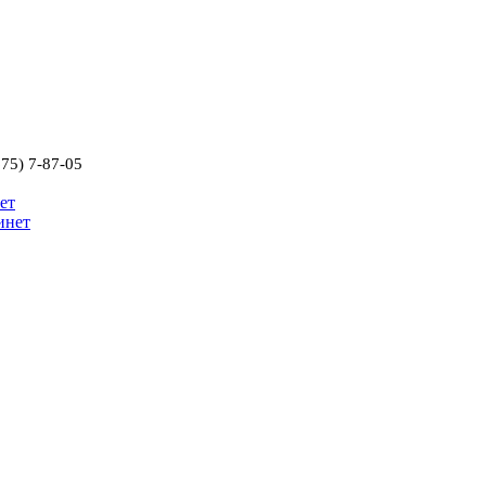
75) 7-87-05
ет
инет